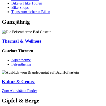
Bike & Hike Touren
Bike Shops
Tipps zum sicheren Biken
Ganzjährig
Thermal & Wellness
Gasteiner Thermen
Alpentherme
Felsentherme
Kultur & Genuss
Zum Aktivitäten Finder
Gipfel & Berge