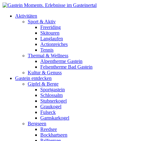
Direkt zum Inhalt
Aktivitäten
Sport & Aktiv
Freeriding
Skitouren
Langlaufen
Actionreiches
Tennis
Thermal & Wellness
Alpentherme Gastein
Felsentherme Bad Gastein
Kultur & Genuss
Gastein entdecken
Gipfel & Berge
Sportgastein
Schlossalm
Stubnerkogel
Graukogel
Fulseck
Gamskarkogel
Bergseen
Reedsee
Bockhartseen
Palfnersee