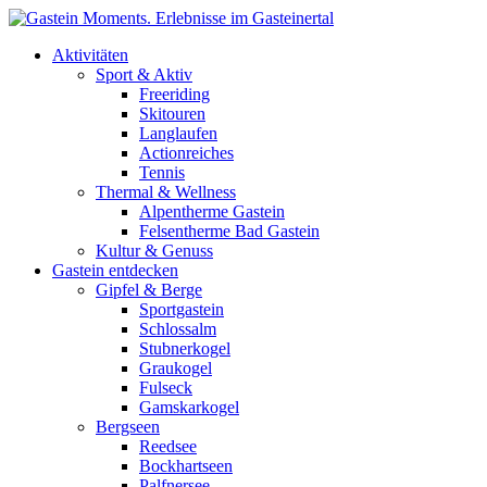
Skip to main content
Aktivitäten
Sport & Aktiv
Freeriding
Skitouren
Langlaufen
Actionreiches
Tennis
Thermal & Wellness
Alpentherme Gastein
Felsentherme Bad Gastein
Kultur & Genuss
Gastein entdecken
Gipfel & Berge
Sportgastein
Schlossalm
Stubnerkogel
Graukogel
Fulseck
Gamskarkogel
Bergseen
Reedsee
Bockhartseen
Palfnersee