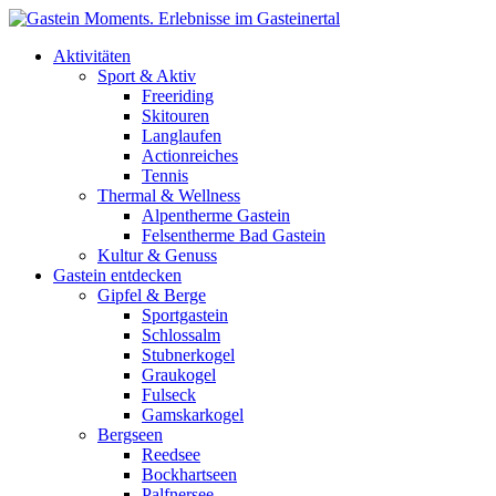
Direkt zum Inhalt
Aktivitäten
Sport & Aktiv
Freeriding
Skitouren
Langlaufen
Actionreiches
Tennis
Thermal & Wellness
Alpentherme Gastein
Felsentherme Bad Gastein
Kultur & Genuss
Gastein entdecken
Gipfel & Berge
Sportgastein
Schlossalm
Stubnerkogel
Graukogel
Fulseck
Gamskarkogel
Bergseen
Reedsee
Bockhartseen
Palfnersee