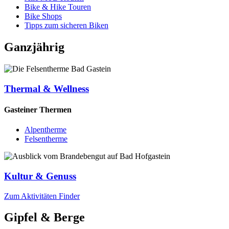
Bike & Hike Touren
Bike Shops
Tipps zum sicheren Biken
Ganzjährig
Thermal & Wellness
Gasteiner Thermen
Alpentherme
Felsentherme
Kultur & Genuss
Zum Aktivitäten Finder
Gipfel & Berge