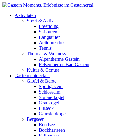
Direkt zum Inhalt
Aktivitäten
Sport & Aktiv
Freeriding
Skitouren
Langlaufen
Actionreiches
Tennis
Thermal & Wellness
Alpentherme Gastein
Felsentherme Bad Gastein
Kultur & Genuss
Gastein entdecken
Gipfel & Berge
Sportgastein
Schlossalm
Stubnerkogel
Graukogel
Fulseck
Gamskarkogel
Bergseen
Reedsee
Bockhartseen
Palfnersee