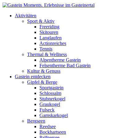
Direkt zum Inhalt
Aktivitäten
Sport & Aktiv
Freeriding
Skitouren
Langlaufen
Actionreiches
Tennis
Thermal & Wellness
Alpentherme Gastein
Felsentherme Bad Gastein
Kultur & Genuss
Gastein entdecken
Gipfel & Berge
Sportgastein
Schlossalm
Stubnerkogel
Graukogel
Fulseck
Gamskarkogel
Bergseen
Reedsee
Bockhartseen
Palfnersee