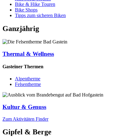
Bike & Hike Touren
Bike Shops
Tipps zum sicheren Biken
Ganzjährig
Thermal & Wellness
Gasteiner Thermen
Alpentherme
Felsentherme
Kultur & Genuss
Zum Aktivitäten Finder
Gipfel & Berge