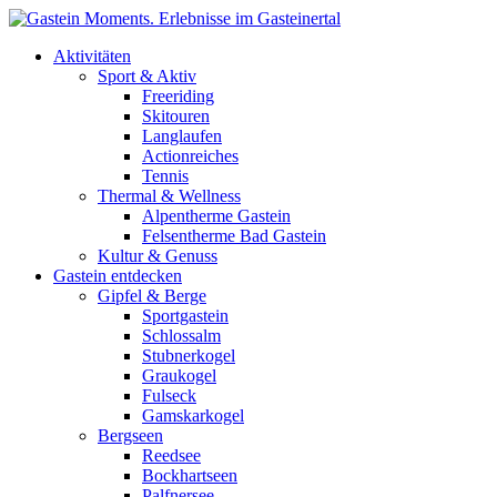
Direkt zum Inhalt
Aktivitäten
Sport & Aktiv
Freeriding
Skitouren
Langlaufen
Actionreiches
Tennis
Thermal & Wellness
Alpentherme Gastein
Felsentherme Bad Gastein
Kultur & Genuss
Gastein entdecken
Gipfel & Berge
Sportgastein
Schlossalm
Stubnerkogel
Graukogel
Fulseck
Gamskarkogel
Bergseen
Reedsee
Bockhartseen
Palfnersee