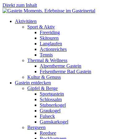
Direkt zum Inhalt
Aktivitäten
Sport & Aktiv
Freeriding
Skitouren
Langlaufen
Actionreiches
Tennis
Thermal & Wellness
Alpentherme Gastein
Felsentherme Bad Gastein
Kultur & Genuss
Gastein entdecken
Gipfel & Berge
Sportgastein
Schlossalm
Stubnerkogel
Graukogel
Fulseck
Gamskarkogel
Bergseen
Reedsee
Bockhartseen