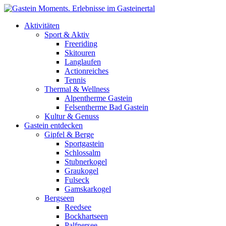
Direkt zum Inhalt
Aktivitäten
Sport & Aktiv
Freeriding
Skitouren
Langlaufen
Actionreiches
Tennis
Thermal & Wellness
Alpentherme Gastein
Felsentherme Bad Gastein
Kultur & Genuss
Gastein entdecken
Gipfel & Berge
Sportgastein
Schlossalm
Stubnerkogel
Graukogel
Fulseck
Gamskarkogel
Bergseen
Reedsee
Bockhartseen
Palfnersee