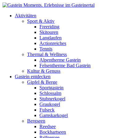
Direkt zum Inhalt
Aktivitäten
Sport & Aktiv
Freeriding
Skitouren
Langlaufen
Actionreiches
Tennis
Thermal & Wellness
Alpentherme Gastein
Felsentherme Bad Gastein
Kultur & Genuss
Gastein entdecken
Gipfel & Berge
Sportgastein
Schlossalm
Stubnerkogel
Graukogel
Fulseck
Gamskarkogel
Bergseen
Reedsee
Bockhartseen
Palfnersee