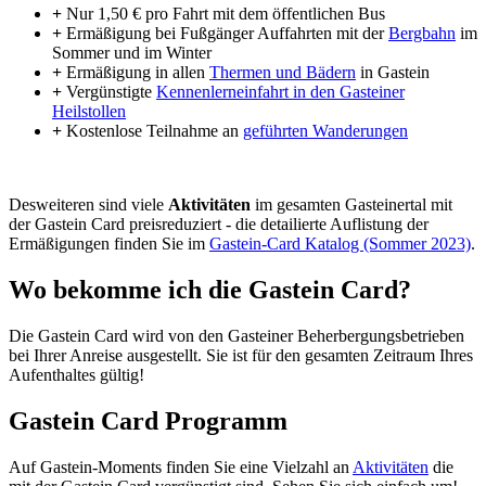
+
Nur 1,50 € pro Fahrt mit dem öffentlichen Bus
+
Ermäßigung bei Fußgänger Auffahrten mit der
Bergbahn
im
Sommer und im Winter
+
Ermäßigung in allen
Thermen und Bädern
in Gastein
+
Vergünstigte
Kennenlerneinfahrt in den Gasteiner
Heilstollen
+
Kostenlose Teilnahme an
geführten Wanderungen
Desweiteren sind viele
Aktivitäten
im gesamten Gasteinertal mit
der Gastein Card preisreduziert - die detailierte Auflistung der
Ermäßigungen finden Sie im
Gastein-Card Katalog (Sommer 2023)
.
Wo bekomme ich die Gastein Card?
Die Gastein Card wird von den Gasteiner Beherbergungsbetrieben
bei Ihrer Anreise ausgestellt. Sie ist für den gesamten Zeitraum Ihres
Aufenthaltes gültig!
Gastein Card Programm
Auf Gastein-Moments finden Sie eine Vielzahl an
Aktivitäten
die