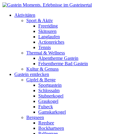
Direkt zum Inhalt
Aktivitäten
Sport & Aktiv
Freeriding
Skitouren
Langlaufen
Actionreiches
Tennis
Thermal & Wellness
Alpentherme Gastein
Felsentherme Bad Gastein
Kultur & Genuss
Gastein entdecken
Gipfel & Berge
Sportgastein
Schlossalm
Stubnerkogel
Graukogel
Fulseck
Gamskarkogel
Bergseen
Reedsee
Bockhartseen
Palfnersee