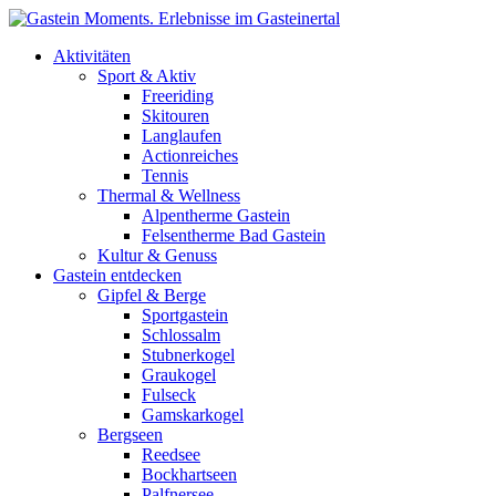
Direkt zum Inhalt
Aktivitäten
Sport & Aktiv
Freeriding
Skitouren
Langlaufen
Actionreiches
Tennis
Thermal & Wellness
Alpentherme Gastein
Felsentherme Bad Gastein
Kultur & Genuss
Gastein entdecken
Gipfel & Berge
Sportgastein
Schlossalm
Stubnerkogel
Graukogel
Fulseck
Gamskarkogel
Bergseen
Reedsee
Bockhartseen
Palfnersee