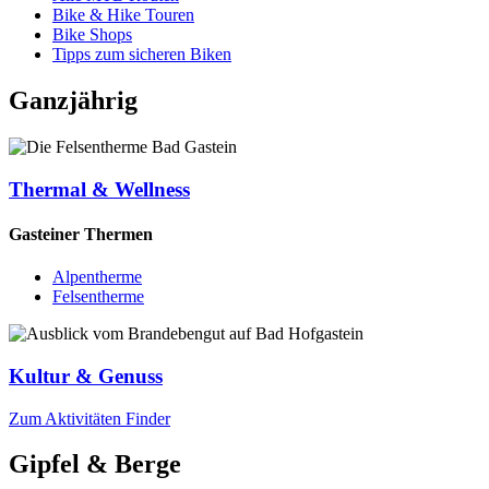
Bike & Hike Touren
Bike Shops
Tipps zum sicheren Biken
Ganzjährig
Thermal & Wellness
Gasteiner Thermen
Alpentherme
Felsentherme
Kultur & Genuss
Zum Aktivitäten Finder
Gipfel & Berge