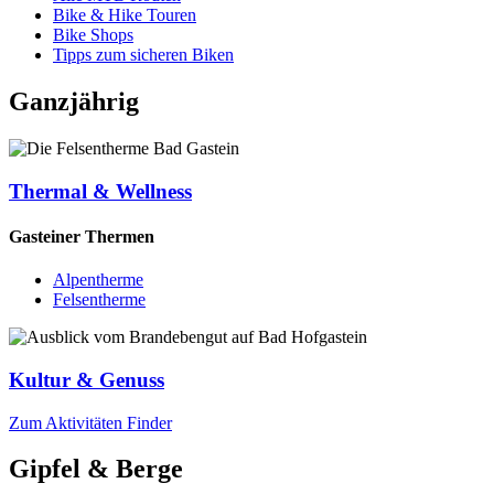
Bike & Hike Touren
Bike Shops
Tipps zum sicheren Biken
Ganzjährig
Thermal & Wellness
Gasteiner Thermen
Alpentherme
Felsentherme
Kultur & Genuss
Zum Aktivitäten Finder
Gipfel & Berge