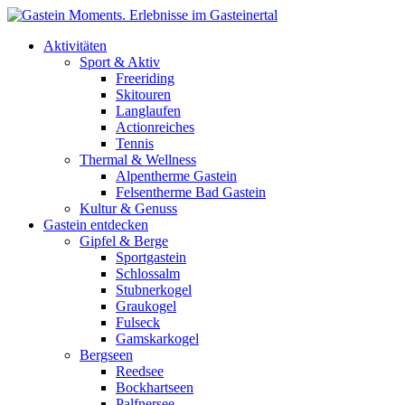
Direkt zum Inhalt
Aktivitäten
Sport & Aktiv
Freeriding
Skitouren
Langlaufen
Actionreiches
Tennis
Thermal & Wellness
Alpentherme Gastein
Felsentherme Bad Gastein
Kultur & Genuss
Gastein entdecken
Gipfel & Berge
Sportgastein
Schlossalm
Stubnerkogel
Graukogel
Fulseck
Gamskarkogel
Bergseen
Reedsee
Bockhartseen
Palfnersee