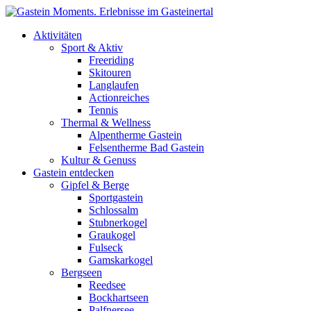
Direkt zum Inhalt
Aktivitäten
Sport & Aktiv
Freeriding
Skitouren
Langlaufen
Actionreiches
Tennis
Thermal & Wellness
Alpentherme Gastein
Felsentherme Bad Gastein
Kultur & Genuss
Gastein entdecken
Gipfel & Berge
Sportgastein
Schlossalm
Stubnerkogel
Graukogel
Fulseck
Gamskarkogel
Bergseen
Reedsee
Bockhartseen
Palfnersee