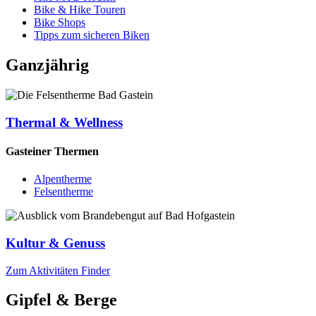
Bike & Hike Touren
Bike Shops
Tipps zum sicheren Biken
Ganzjährig
Thermal & Wellness
Gasteiner Thermen
Alpentherme
Felsentherme
Kultur & Genuss
Zum Aktivitäten Finder
Gipfel & Berge