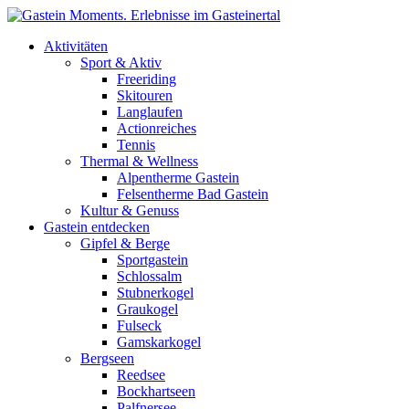
Direkt zum Inhalt
Aktivitäten
Sport & Aktiv
Freeriding
Skitouren
Langlaufen
Actionreiches
Tennis
Thermal & Wellness
Alpentherme Gastein
Felsentherme Bad Gastein
Kultur & Genuss
Gastein entdecken
Gipfel & Berge
Sportgastein
Schlossalm
Stubnerkogel
Graukogel
Fulseck
Gamskarkogel
Bergseen
Reedsee
Bockhartseen
Palfnersee