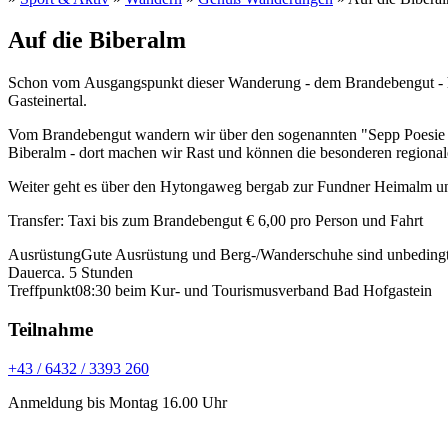
Sie sind hier
Auf die Biberalm
Schon vom Ausgangspunkt dieser Wanderung - dem Brandebengut - hat
Gasteinertal.
Vom Brandebengut wandern wir über den sogenannten "Sepp Poesie We
Biberalm - dort machen wir Rast und können die besonderen regiona
Weiter geht es über den Hytongaweg bergab zur Fundner Heimalm un
Transfer: Taxi bis zum Brandebengut € 6,00 pro Person und Fahrt
Ausrüstung
Gute Ausrüstung und Berg-/Wanderschuhe sind unbeding
Dauer
ca. 5 Stunden
Treffpunkt
08:30 beim Kur- und Tourismusverband Bad Hofgastein
Teilnahme
+43 / 6432 / 3393 260
Anmeldung bis Montag 16.00 Uhr