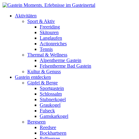
Direkt zum Inhalt
Aktivitäten
Sport & Aktiv
Freeriding
Skitouren
Langlaufen
Actionreiches
Tennis
Thermal & Wellness
Alpentherme Gastein
Felsentherme Bad Gastein
Kultur & Genuss
Gastein entdecken
Gipfel & Berge
Sportgastein
Schlossalm
Stubnerkogel
Graukogel
Fulseck
Gamskarkogel
Bergseen
Reedsee
Bockhartseen
Palfnersee