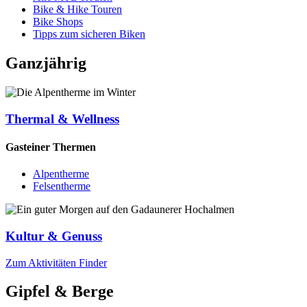
Bike & Hike Touren
Bike Shops
Tipps zum sicheren Biken
Ganzjährig
Thermal & Wellness
Gasteiner Thermen
Alpentherme
Felsentherme
Kultur & Genuss
Zum Aktivitäten Finder
Gipfel & Berge