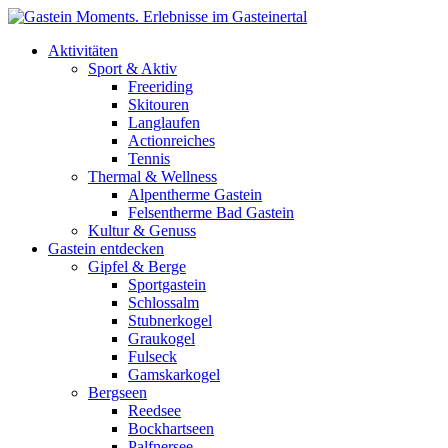
Direkt zum Inhalt
Aktivitäten
Sport & Aktiv
Freeriding
Skitouren
Langlaufen
Actionreiches
Tennis
Thermal & Wellness
Alpentherme Gastein
Felsentherme Bad Gastein
Kultur & Genuss
Gastein entdecken
Gipfel & Berge
Sportgastein
Schlossalm
Stubnerkogel
Graukogel
Fulseck
Gamskarkogel
Bergseen
Reedsee
Bockhartseen
Palfnersee