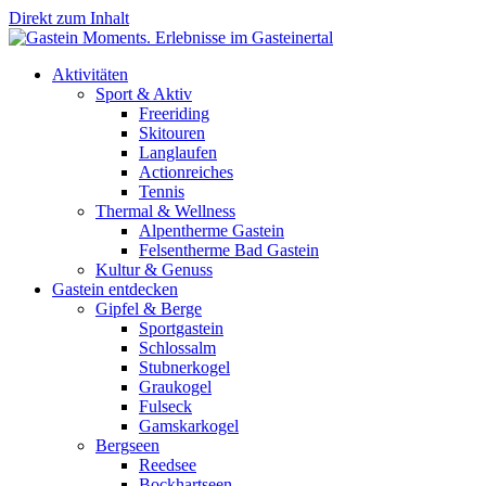
Direkt zum Inhalt
Aktivitäten
Sport & Aktiv
Freeriding
Skitouren
Langlaufen
Actionreiches
Tennis
Thermal & Wellness
Alpentherme Gastein
Felsentherme Bad Gastein
Kultur & Genuss
Gastein entdecken
Gipfel & Berge
Sportgastein
Schlossalm
Stubnerkogel
Graukogel
Fulseck
Gamskarkogel
Bergseen
Reedsee
Bockhartseen