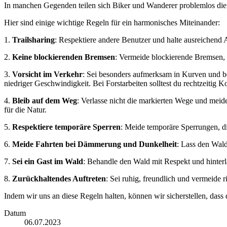
In manchen Gegenden teilen sich Biker und Wanderer problemlos die
Hier sind einige wichtige Regeln für ein harmonisches Miteinander:
1.
Trailsharing
: Respektiere andere Benutzer und halte ausreichend
2.
Keine blockierenden Bremsen
: Vermeide blockierende Bremsen,
3.
Vorsicht im Verkehr
: Sei besonders aufmerksam in Kurven und b
niedriger Geschwindigkeit. Bei Forstarbeiten solltest du rechtzeitig 
4.
Bleib auf dem Weg
: Verlasse nicht die markierten Wege und meid
für die Natur.
5.
Respektiere temporäre Sperren
: Meide temporäre Sperrungen, d
6.
Meide Fahrten bei Dämmerung und Dunkelheit
: Lass den Wald
7.
Sei ein Gast im Wald
: Behandle den Wald mit Respekt und hinterl
8.
Zurückhaltendes Auftreten
: Sei ruhig, freundlich und vermeid
Indem wir uns an diese Regeln halten, können wir sicherstellen, dass d
Datum
06.07.2023