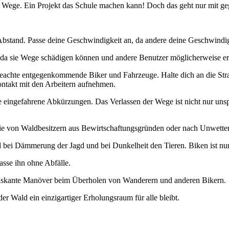
 Wege. Ein Projekt das Schule machen kann! Doch das geht nur mit g
 Abstand. Passe deine Geschwindigkeit an, da andere deine Geschwindi
 da sie Wege schädigen können und andere Benutzer möglicherweise er
eachte entgegenkommende Biker und Fahrzeuge. Halte dich an die Str
Kontakt mit den Arbeitern aufnehmen.
e eingefahrene Abkürzungen. Das Verlassen der Wege ist nicht nur uns
ie von Waldbesitzern aus Bewirtschaftungsgründen oder nach Unwettere
 bei Dämmerung der Jagd und bei Dunkelheit den Tieren. Biken ist nur
asse ihn ohne Abfälle.
e riskante Manöver beim Überholen von Wanderern und anderen Bikern.
er Wald ein einzigartiger Erholungsraum für alle bleibt.