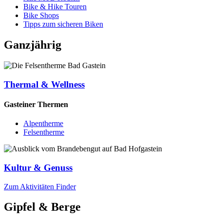
Bike & Hike Touren
Bike Shops
Tipps zum sicheren Biken
Ganzjährig
Thermal & Wellness
Gasteiner Thermen
Alpentherme
Felsentherme
Kultur & Genuss
Zum Aktivitäten Finder
Gipfel & Berge