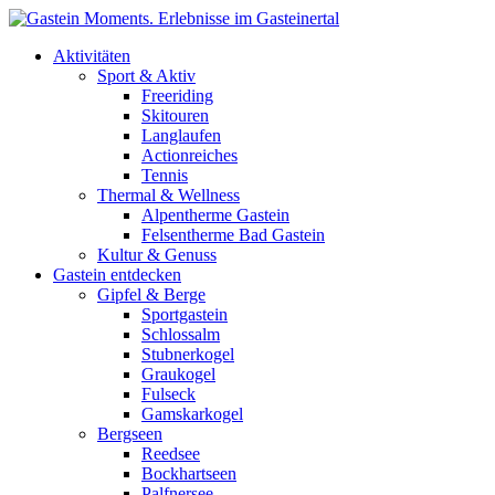
Direkt zum Inhalt
Aktivitäten
Sport & Aktiv
Freeriding
Skitouren
Langlaufen
Actionreiches
Tennis
Thermal & Wellness
Alpentherme Gastein
Felsentherme Bad Gastein
Kultur & Genuss
Gastein entdecken
Gipfel & Berge
Sportgastein
Schlossalm
Stubnerkogel
Graukogel
Fulseck
Gamskarkogel
Bergseen
Reedsee
Bockhartseen
Palfnersee