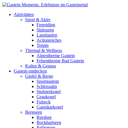
Direkt zum Inhalt
Aktivitäten
Sport & Aktiv
Freeriding
Skitouren
Langlaufen
Actionreiches
Tennis
Thermal & Wellness
Alpentherme Gastein
Felsentherme Bad Gastein
Kultur & Genuss
Gastein entdecken
Gipfel & Berge
Sportgastein
Schlossalm
Stubnerkogel
Graukogel
Fulseck
Gamskarkogel
Bergseen
Reedsee
Bockhartseen
Palfnersee