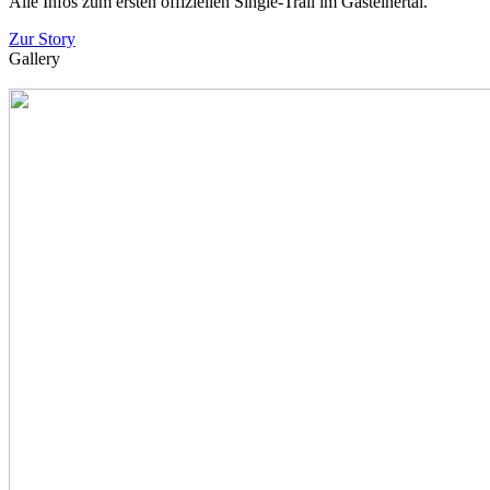
Alle Infos zum ersten offiziellen Single-Trail im Gasteinertal.
Zur Story
Gallery