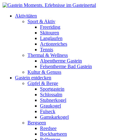
Direkt zum Inhalt
Aktivitäten
Sport & Aktiv
Freeriding
Skitouren
Langlaufen
Actionreiches
Tennis
Thermal & Wellness
Alpentherme Gastein
Felsentherme Bad Gastein
Kultur & Genuss
Gastein entdecken
Gipfel & Berge
Sportgastein
Schlossalm
Stubnerkogel
Graukogel
Fulseck
Gamskarkogel
Bergseen
Reedsee
Bockhartseen
Palfnersee