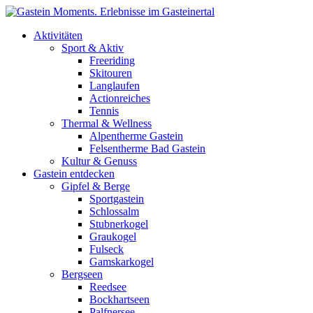
Direkt zum Inhalt
Aktivitäten
Sport & Aktiv
Freeriding
Skitouren
Langlaufen
Actionreiches
Tennis
Thermal & Wellness
Alpentherme Gastein
Felsentherme Bad Gastein
Kultur & Genuss
Gastein entdecken
Gipfel & Berge
Sportgastein
Schlossalm
Stubnerkogel
Graukogel
Fulseck
Gamskarkogel
Bergseen
Reedsee
Bockhartseen
Palfnersee