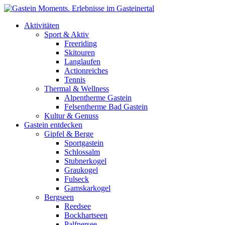
Direkt zum Inhalt
Aktivitäten
Sport & Aktiv
Freeriding
Skitouren
Langlaufen
Actionreiches
Tennis
Thermal & Wellness
Alpentherme Gastein
Felsentherme Bad Gastein
Kultur & Genuss
Gastein entdecken
Gipfel & Berge
Sportgastein
Schlossalm
Stubnerkogel
Graukogel
Fulseck
Gamskarkogel
Bergseen
Reedsee
Bockhartseen
Palfnersee