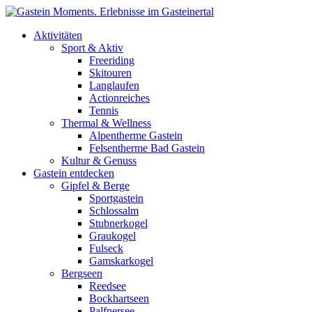
Direkt zum Inhalt
Aktivitäten
Sport & Aktiv
Freeriding
Skitouren
Langlaufen
Actionreiches
Tennis
Thermal & Wellness
Alpentherme Gastein
Felsentherme Bad Gastein
Kultur & Genuss
Gastein entdecken
Gipfel & Berge
Sportgastein
Schlossalm
Stubnerkogel
Graukogel
Fulseck
Gamskarkogel
Bergseen
Reedsee
Bockhartseen
Palfnersee