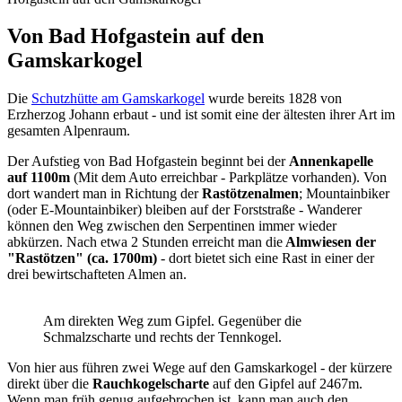
Sie sind hier
Von Bad Hofgastein auf den
Gamskarkogel
Die
Schutzhütte am Gamskarkogel
wurde bereits 1828 von
Erzherzog Johann erbaut - und ist somit eine der ältesten ihrer Art im
gesamten Alpenraum.
Der Aufstieg von Bad Hofgastein beginnt bei der
Annenkapelle
auf 1100m
(Mit dem Auto erreichbar - Parkplätze vorhanden). Von
dort wandert man in Richtung der
Rastötzenalmen
; Mountainbiker
(oder E-Mountainbiker) bleiben auf der Forststraße - Wanderer
können den Weg zwischen den Serpentinen immer wieder
abkürzen. Nach etwa 2 Stunden erreicht man die
Almwiesen der
"Rastötzen" (ca. 1700m)
- dort bietet sich eine Rast in einer der
drei bewirtschafteten Almen an.
Am direkten Weg zum Gipfel. Gegenüber die
Schmalzscharte und rechts der Tennkogel.
Von hier aus führen zwei Wege auf den Gamskarkogel - der kürzere
direkt über die
Rauchkogelscharte
auf den Gipfel auf 2467m.
Wenn man früh genug aufgebrochen ist, kann man auch den